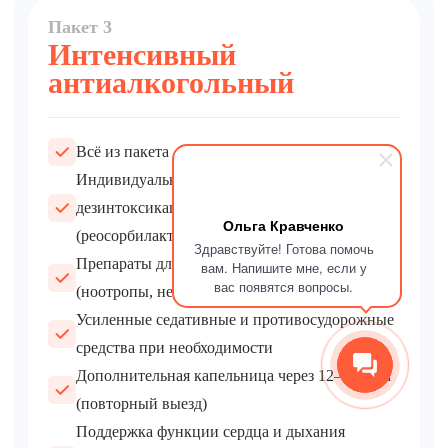
Пакет 3
Интенсивный
антиалкогольный
Всё из пакета «Комплексное восстановление»
Индивидуально подобранная капельница:
дезинтоксикационные растворы
Ольга Кравченко
(реосорбилакт, трисоль, гемодез)
Здравствуйте! Готова помочь
Препараты для защиты головного мозга
вам. Напишите мне, если у
вас появятся вопросы.
(ноотропы, нейропротекторы)
Усиленные седативные и противосудорожные
средства при необходимости
Дополнительная капельница через 12–24 часа
(повторный выезд)
Поддержка функции сердца и дыхания