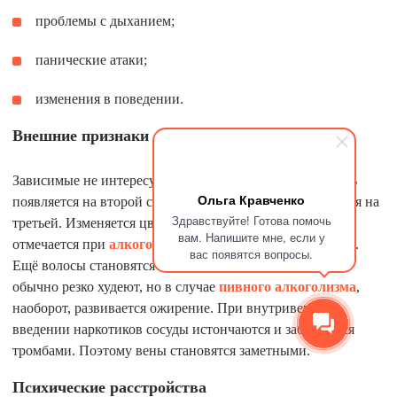
проблемы с дыханием;
панические атаки;
изменения в поведении.
Внешние признаки
Зависимые не интересуются внешностью. Неопрятность
Ольга Кравченко
появляется на второй стадии, но выраженной становится на
Здравствуйте! Готова помочь
третьей. Изменяется цвет кожи: желтоватый оттенок
вам. Напишите мне, если у
отмечается при
алкоголизме
, серый — при наркомании.
вас появятся вопросы.
Ещё волосы становятся ломкими или выпадают. Люди
обычно резко худеют, но в случае
пивного алкоголизма
,
наоборот, развивается ожирение. При внутривенном
введении наркотиков сосуды истончаются и забиваются
тромбами. Поэтому вены становятся заметными.
Психические расстройства