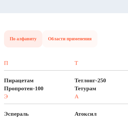
По алфавиту
Области применения
П
Т
Пирацетам
Тетлонг-250
Пропротен-100
Тетурам
Э
А
Эспераль
Атоксил