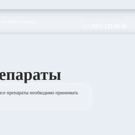
Круглосуточный номер
листы
О клинике
+ 7 (903) 133-48-45
репараты
все препараты необходимо принимать