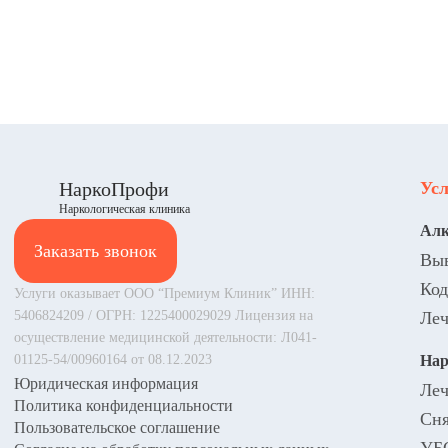
НаркоПрофи
Усл
Наркологическая клиника
Алк
Заказать звонок
Выв
Код
Услуги оказывает ООО “Премиум Клиник” ИНН:
5406824209 / ОГРН: 1225400029029 Лицензия на
Леч
осуществление медицинской деятельности: Л041-
01125-54/00960164 от 08.12.2023
Нар
Юридическая информация
Леч
Политика конфиденциальности
Сня
Пользовательское соглашение