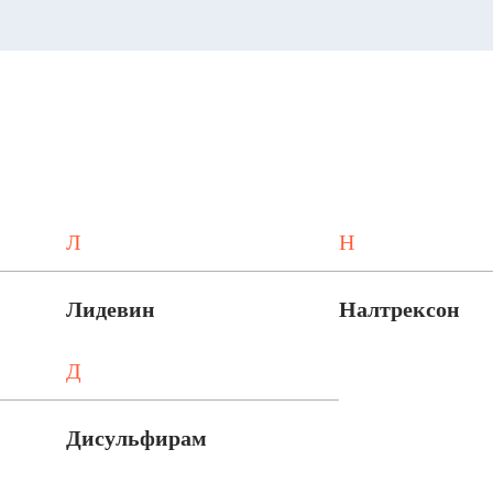
Л
Н
Лидевин
Налтрексон
Д
Дисульфирам