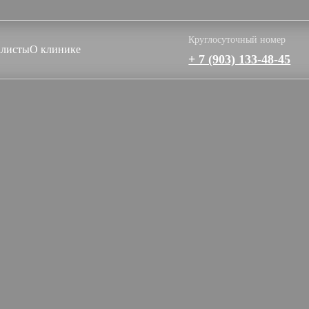
Круглосуточный номер
листы
О клинике
+ 7 (903) 133-48-45