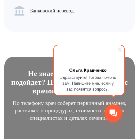
Банковский перевод
Ольга Кравченко
Не знаете какое лечение
Здравствуйте! Готова помочь
подойдет? Проконсультируйтесь с
вам. Напишите мне, если у
вас появятся вопросы.
врачом, это бесплатно
По телефону врач соберет первичный анамнез,
расскажет о процедурах, стоимости, о наших
специалистах и деталях лечения.