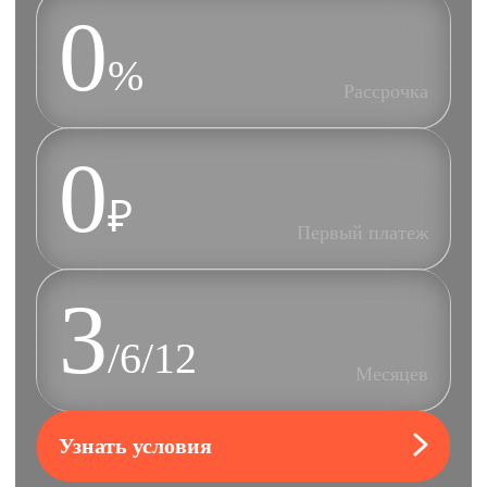
0
%
Рассрочка
0
₽
Первый платеж
3
/6/12
Месяцев
Узнать условия