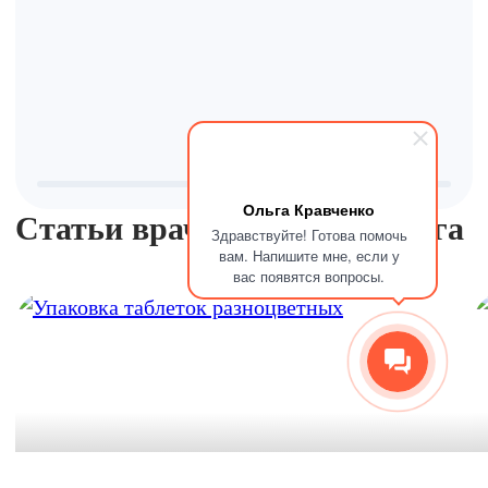
Д
с
Ольга Кравченко
Статьи врача из нашего блога
Здравствуйте! Готова помочь
вам. Напишите мне, если у
вас появятся вопросы.