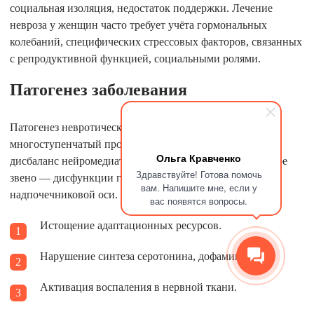
социальная изоляция, недостаток поддержки. Лечение
невроза у женщин часто требует учёта гормональных
колебаний, специфических стрессовых факторов, связанных
с репродуктивной функцией, социальными ролями.
Патогенез заболевания
Патогенез невротического расстройства — сложный
многоступенчатый процесс, в основе которого лежит
Ольга Кравченко
дисбаланс нейромедиаторов головного мозга. Первичное
Здравствуйте! Готова помочь
звено — дисфункции гипоталамо-гипофизарно-
вам. Напишите мне, если у
надпочечниковой оси.
вас появятся вопросы.
Истощение адаптационных ресурсов.
Нарушение синтеза серотонина, дофамина.
Активация воспаления в нервной ткани.